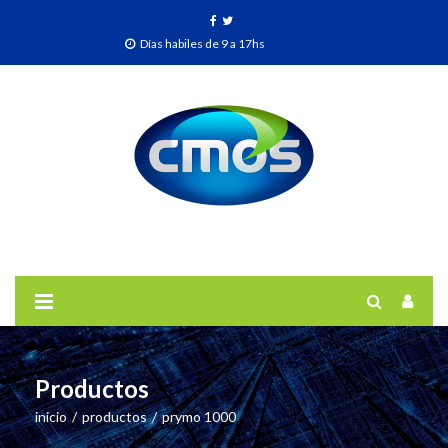
Días habiles de 9 a 17hs
Productos
inicio
/
productos
/
prymo 1000