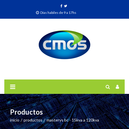
Días habiles de 9 a 17hs
Productos
inicio
/
productos
/
masterys bc - 15kva a 120kva