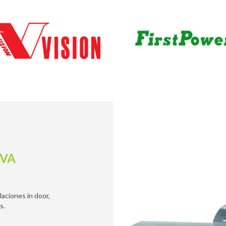
KVA
aciones in door,
s.