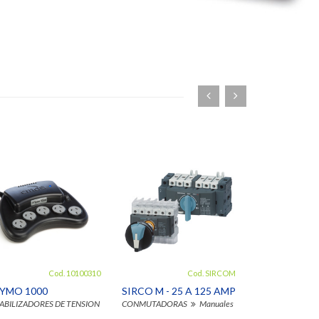
Cod. 10100310
Cod. SIRCOM
 EXTERNAS
YMO 1000
SIRCO M - 25 A 125 AMPERE
ABILIZADORES DE TENSION
PRYMO
CONMUTADORAS
Manuales