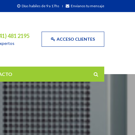
Días habiles de 9 a 17hs
Envianos tu mensaje
341) 481 2195
ACCESO CLIENTES
expertos
ACTO